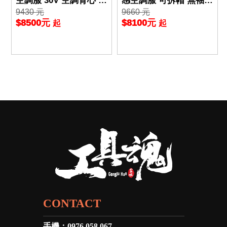
空調服 30V 空調背心 空
感空調服 可拆帽 無袖背
9430 元
9660 元
調衣 BURTLE AC1154
心 30V 防撥水 抗UV BU
$8500元
$8100元
起
起
空調服 夏
RTLE 空調衣
CONTACT
手機：
0976 058 067