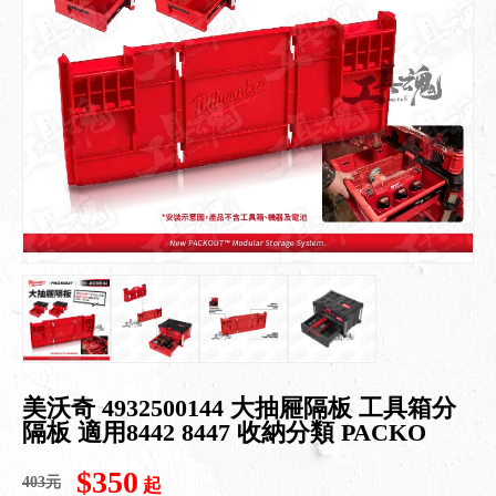
美沃奇 4932500144 大抽屜隔板 工具箱分
隔板 適用8442 8447 收納分類 PACKO
$350
403元
起