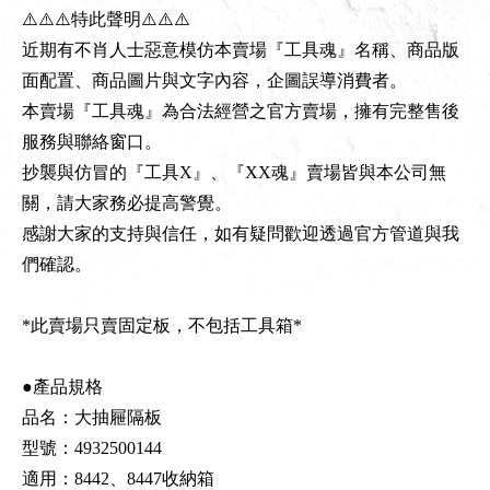
⚠️⚠️⚠️特此聲明⚠️⚠️⚠️
近期有不肖人士惡意模仿本賣場『工具魂』名稱、商品版
面配置、商品圖片與文字內容，企圖誤導消費者。
本賣場『工具魂』為合法經營之官方賣場，擁有完整售後
服務與聯絡窗口。
抄襲與仿冒的『工具X』、『XX魂』賣場皆與本公司無
關，請大家務必提高警覺。
感謝大家的支持與信任，如有疑問歡迎透過官方管道與我
們確認。
*此賣場只賣固定板，不包括工具箱*
●產品規格
品名：大抽屜隔板
型號：4932500144
適用：8442、8447收納箱