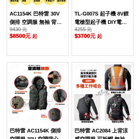
AC1154K 巴特雷 30V
TL-G007S 起子機 8V鋰
側排 空調服 無袖 背心
電槍型起子機 DIY電動
9430 元
4255 元
BURTLE 散熱 空調衣 A
起子機 電鑽 無刷雙速
$8500元
$3700元
起
起
C1154
高扭力 Mechtr
巴特雷 AC1154K 側排
巴特雷 AC2084 上背涼