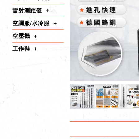
雷射測距儀
空調服/水冷服
空壓機
工作鞋