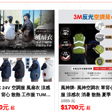
X 24V 空調服 風扇衣 涼感
風神牌- 風神空調衣 單背
 背心 散熱 工作服 TUMAX
服 涼感衣 消暑 散熱 夏季
1955 元
多種尺寸 背心 VENTI
00元
$1700元
起
起