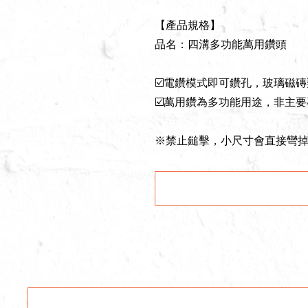
【產品規格】
品名：四溝多功能萬用鑽頭
☑️電鑽模式即可鑽孔，玻璃磁
☑️萬用鑽為多功能用途，非主
※禁止鎚擊，小尺寸會直接彎