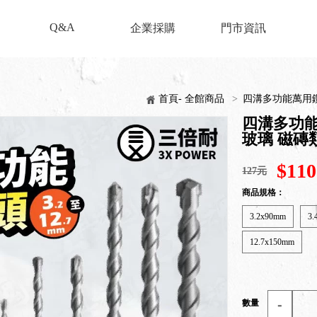
Q&A
企業採購
門市資訊
首頁- 全館商品
>
四溝多功能萬用鑽頭 
四溝多功能萬用
玻璃 磁磚
$110
127元
商品規格：
3.2x90mm
3
12.7x150mm
-
數量