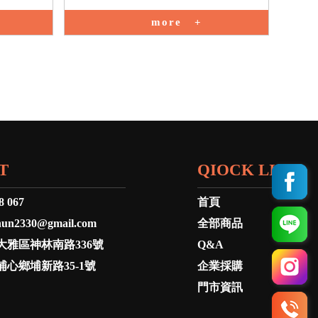
more
T
QIOCK LINK
8 067
首頁
hun2330@gmail.com
全部商品
大雅區神林南路336號
Q&A
心鄉埔新路35-1號
企業採購
門市資訊