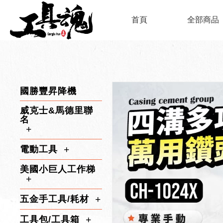
首頁
全部商品
國勝豐昇降機
威克士&馬德里聯
名
電動工具
美國小巨人工作梯
五金手工具/耗材
工具包/工具箱