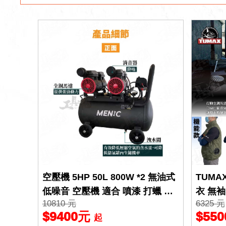
空壓機 5HP 50L 800W *2 無油式
TUMA
低噪音 空壓機 適合 噴漆 打蠟 空
衣 無袖
10810 元
6325 元
壓機 風車
空調服
$9400元
$55
起