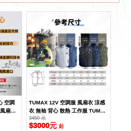
心 空調
TUMAX 12V 空調服 風扇衣 涼感
 風扇服
衣 無袖 背心 散熱 工作服 TUMAX
3450 元
空調服
$3000元
起