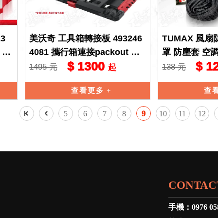
23
美沃奇 工具箱轉接板 493246
TUMAX 風
 收
4081 攜行箱連接packout 轉
罩 防塵套 空調
$ 1300
$ 1
接板 手提箱 工具箱 收納箱
10/20入
1495 元
138 元
起
查看更多
查
5
6
7
8
9
10
11
12
CONTAC
手機：
0976 05