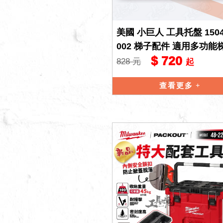
美國 小巨人 工具托盤 1504
002 梯子配件 適用多功能
$ 720
工具梯 安全梯 A字梯 配件
828 元
起
查看更多