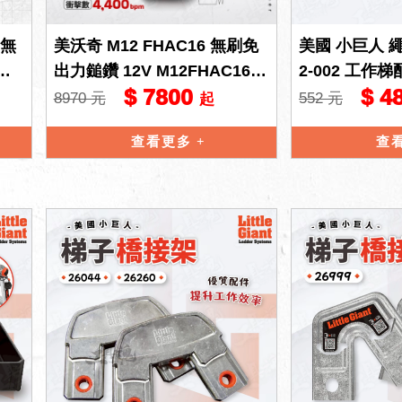
 無
美沃奇 M12 FHAC16 無刷免
美國 小巨人 繩
式
出力鎚鑽 12V M12FHAC16
2-002 工作
$ 7800
$ 4
新款 鎚鑽 電鎚 米沃奇
梯寬踏板 金剛梯
8970 元
552 元
起
查看更多
查