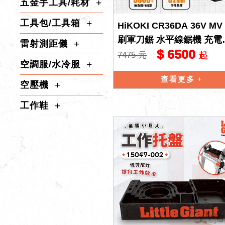
五金手工具/耗材
工具包/工具箱
HiKOKI CR36DA 36V MV
刷軍刀鋸 水平線鋸機 充電
雷射測距儀
$ 6500
軍刀鋸 往復鋸 電動鋸 公司
7475 元
起
空調服/水冷服
查看更多
空壓機
工作鞋