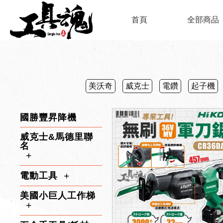
首頁
全部商品
美沃奇
威克士
電鑽
起子機
國勝豐昇降機
威克士&馬德里聯
名
電動工具
美國小巨人工作梯