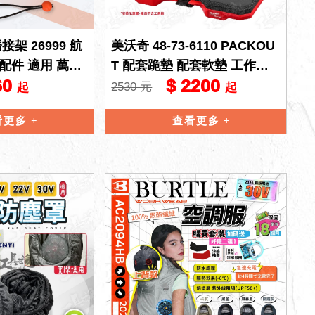
接架 26999 航
美沃奇 48-73-6110 PACKOU
配件 適用 萬用
T 配套跪墊 配套軟墊 工作跪
60
$ 2200
用梯 安全梯 A字
墊 護膝墊 坐墊 軟墊 墊子
2530 元
起
起
看更多
查看更多