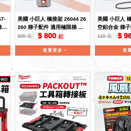
7-
美國 小巨人 橋接架 26044 26
美國 小巨人 橋
梯
260 梯子配件 適用極限梯 萬
空鋁合金 梯子
$ 800
$ 9
用梯 極限梯 工具梯 安全梯
梯 巨匠梯 航
920 元
110 元
起
梯
查看更多
查