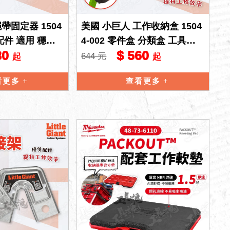
帶固定器 1504
美國 小巨人 工作收納盒 1504
梯配件 適用 穩固
4-002 零件盒 分類盒 工具梯
80
$ 560
2.0 固定器
安全梯 A字梯 配件
644 元
起
起
看更多
查看更多