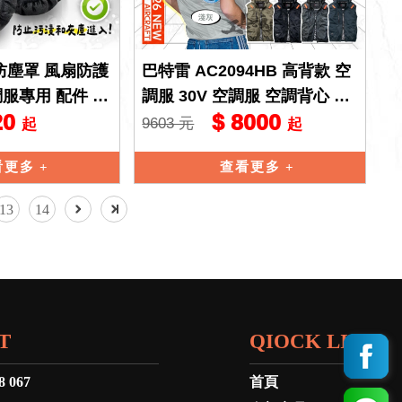
扇防塵罩 風扇防護
巴特雷 AC2094HB 高背款 空
服專用 配件 5/
調服 30V 空調服 空調背心 空
20
$ 8000
調衣 BURTLE 散熱
9603 元
起
起
看更多
查看更多
13
14
T
QIOCK LINK
8 067
首頁